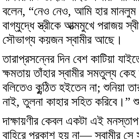
বলেন, “নেও নেও, আমি হার মানল
বাগ্‌যুদ্ধে স্ত্রীকে আত্মমুখে পরাজ
সৌভাগ্য কয়জন স্বামীর আছে।
তারাপ্রসন্নের দিন বেশ কাটিয়া যাইতেছ
ক্ষমতায় তাঁহার স্বামীর সমতুল্য কে
বলিতেও কুন্ঠিত হইতেন না; শুনিয়া ত
নাই, তুলনা কাহার সহিত করিবে।” শু
দাক্ষায়ণীর কেবল একটা এই মনস্তাপ 
বাহিরে প্রকাশ হয় না— স্বামীর সে সম