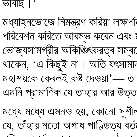
ভাবছি।’
মধ্যাহ্নভোজে নিমন্ত্রণ করিয়া লক্ষপ
পরিবেশন করিতে আরম্ভ করেন এবং মধ
ভোজ্যসামগ্রীর অকিঞ্চিৎকরত্ব সম্বন
থাকেন, ‘এ কিছুই না। অতি যৎসামান
মহাশয়কে কেবলই কষ্ট দেওয়া’— তারা
এমনি প্রামাণিক যে তাহার আর উত্
মধ্যে মধ্যে এমনও হয়, কোনো সুশীল
যে, তাঁহার মতো অগাধ পাণ্ডিত্য বর্ত