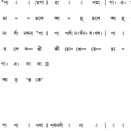
Mpa
-a
-a
(mga
l
ra
-a
-a
pma
A
gai
-ri
না
৹
৹
চলে
আ
৹
য়্
চলে
আ
য়্
na
sfa
nqna
Qpa
l
pa
psfa
nisfni
qiuqi
A
pa
-a
ব
লে
স৹৹
খী
কী
চো৹
খে৹৹
যে৹৹
চা
৹
gai
-ri
sa
sa
L
আ
য়
"ও
কে"
ga
pa
-a
pqa
l
pqnsfa
-a
na
-a
A
-a
-a