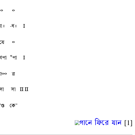
৹
৹
nai
-qi
l
যে
৹
qpa
Qpa
l
া৹৹
র
sa
sa
L L
"ও
কে"
গানে ফিরে যান
[1]