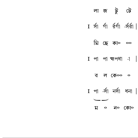
লা
জ
টু
টে
l
sfa
gfa
rfgfa
-sfrfa
A
মি
ছে
কা৹
৹৹
l
pa
pa
kpqa
-a
A
ব
ল
কে৹৹
৹
l
pa
-sfa
nsfa
qna
A
w
x
ম
৹
ন৹
কো৹