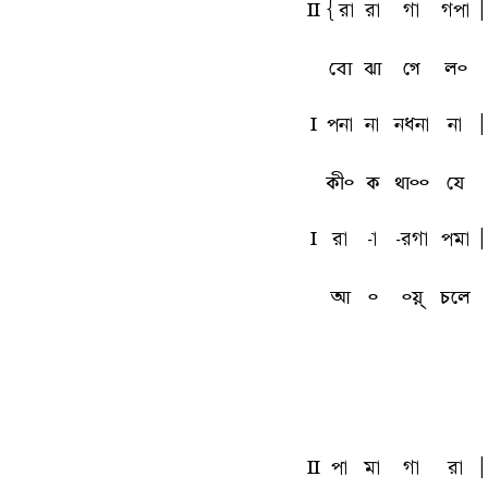
L
{ra
ra
ga
gpa
A
বো
ঝা
গে
ল৹
l
pna
na
nqna
na
A
কী৹
ক
থা৹৹
যে
l
ra
-a
-rga
pma
A
আ
৹
৹য়্
চলে
L
pa
ma
ga
ra
A