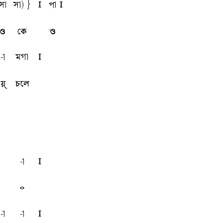
sa
sa)}
l
pa
l
ও
কে
ও
-a
mga
l
য়্
চলে
-a
l
৹
-a
-a
l