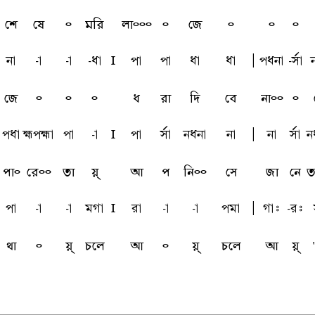
শে
ষে
৹
মরি
লা৹৹৹
৹
জে
৹
৹
৹
na
-a
-a
-qa
l
pa
pa
qa
qa
A
pqna
-sfa
জে
৹
৹
৹
ধ
রা
দি
বে
না৹৹
৹
pqa
kpka
pa
-a
l
pa
sfa
nqna
na
A
na
sfa
n
পা৹
রে৹৹
তা
য়্
আ
প
নি৹৹
সে
জা
নে
ত
pa
-a
-a
mga
l
ra
-a
-a
pma
A
gai
-ri
থা
৹
য়্
চলে
আ
৹
য়্
চলে
আ
য়্