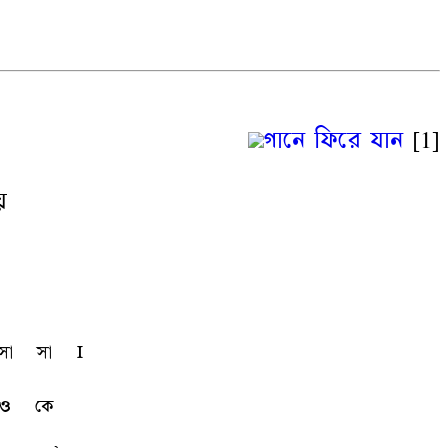
গানে ফিরে যান
[1]
য়
sa
sa
l
ও
কে