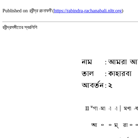
Published on
রবীন্দ্র রচনাবলী
(
https://rabindra-rachanabali.nltr.org
)
রবীন্দ্রসঙ্গীতের স্বরলিপি
নাম
:
আমরা আহি
তাল
:
কাহারবা
আবর্তন
:
২
L
Mga
-ma
-a
-a
A
mua
-q
আ
৹
৹
ম্
রা ৹