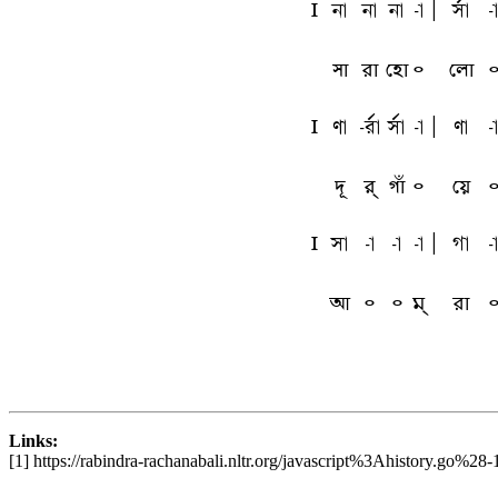
l
na
na
na
-a
A
sfa
-
সা
রা
হো
৹
লো
l
ua
-rfa
sfa
-a
A
ua
-
দূ
র্
গাঁ
৹
য়ে
l
sa
-a
-a
-a
A
ga
-
আ
৹
৹
ম্
রা
Links:
[1] https://rabindra-rachanabali.nltr.org/javascript%3Ahistory.