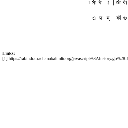
l
sfa
rfa
-a
A
tfa
rfa
এ
ম
ন্
কী
গু
Links:
[1] https://rabindra-rachanabali.nltr.org/javascript%3Ahistory.