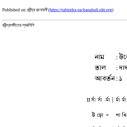
Published on
রবীন্দ্র রচনাবলী
(
https://rabindra-rachanabali.nltr.org
)
রবীন্দ্রসঙ্গীতের স্বরলিপি
নাম
:
উড়
তাল
:
দা
আবর্তন
:
১
ll
sfa
sfa
-mfa
A
mfa
mfa
উ
ড়ো
৹
পা
খি