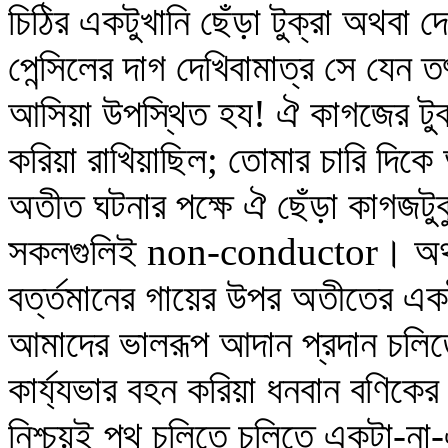
চিঠির একটুখানি ছেঁড়া টুক্‌রা অথবা 
পেন্সিলের দাগ দেখিবামাত্র সে যেন 
আসিয়া উপস্থিত হয! ঐ কাগজের টুক্‌র
করিয়া রাখিয়াছিল; তোমার চারি দি
অতীত ঘটনার পক্ষে ঐ ছেঁড়া কাগজটুক
সকলগুলিই non-conductor। অর্থাৎ
বর্ত্তমানের গায়ের উপর অতীতের একটা
আমাদের ভালরূপ আদান প্রদান চলিত
কার্য্যভার বহন করিয়া ধনবান বণিকে
নিশ্চয়ই পথ চলিতে চলিতে একটা-না-এ