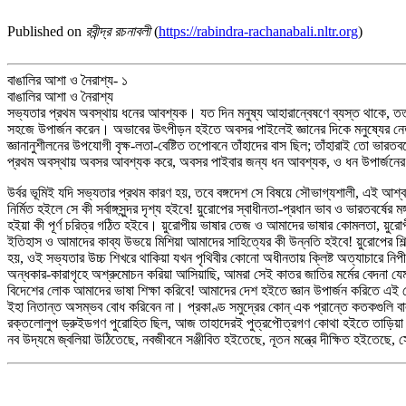
Published on
রবীন্দ্র রচনাবলী
(
https://rabindra-rachanabali.nltr.org
)
বাঙালির আশা ও নৈরাশ্য- ১
বাঙালির আশা ও নৈরাশ্য
সভ্যতার প্রথম অবস্থায় ধনের আবশ্যক। যত দিন মনুষ্য আহারান্বেষণে ব্যস্ত থাকে, তত দি
সহজে উপার্জন করেন। অভাবের উৎপীড়ন হইতে অবসর পাইলেই জ্ঞানের দিকে মনুষ্যের নেত্র প
জ্ঞানানুশীলনের উপযোগী বৃক্ষ-লতা-বেষ্টিত তপোবনে তাঁহাদের বাস ছিল; তাঁহারাই তো ভারতবর
প্রথম অবস্থায় অবসর আবশ্যক করে, অবসর পাইবার জন্য ধন আবশ্যক, ও ধন উপার্জনের 
উর্বর ভূমিই যদি সভ্যতার প্রথম কারণ হয়, তবে বঙ্গদেশ সে বিষয়ে সৌভাগ্যশালী, এই আশ্ব
নির্মিত হইলে সে কী সর্বাঙ্গসুন্দর দৃশ্য হইবে! য়ুরোপের স্বাধীনতা-প্রধান ভাব ও ভারতবর্ষের
হইয়া কী পূর্ণ চরিত্র গঠিত হইবে। য়ুরোপীয় ভাষার তেজ ও আমাদের ভাষার কোমলতা, য়ুরোপীয়
ইতিহাস ও আমাদের কাব্য উভয়ে মিশিয়া আমাদের সাহিত্যের কী উন্নতি হইবে! য়ুরোপের শিল্
হয়, ওই সভ্যতার উচ্চ শিখরে থাকিয়া যখন পৃথিবীর কোনো অধীনতায় ক্লিষ্ট অত্যাচারে নিপী
অন্ধকার-কারাগৃহে অশ্রুমোচন করিয়া আসিয়াছি, আমরা সেই কাতর জাতির মর্মের বেদনা যেম
বিদেশের লোক আমাদের ভাষা শিক্ষা করিবে! আমাদের দেশ হইতে জ্ঞান উপার্জন করিতে এই দে
ইহা নিতান্ত অসম্ভব বোধ করিবেন না। প্রকাণ্ড সমুদ্রের কোন্‌ এক প্রান্তে কতকগুলি বালুক
রক্তলোলুপ ড্রুইডগণ পুরোহিত ছিল, আজ তাহাদেরই পুত্রপৌত্রগণ কোথা হইতে তাড়িয়া ফ
নব উদ্যমে জ্বলিয়া উঠিতেছে, নবজীবনে সঞ্জীবিত হইতেছে, নূতন মন্ত্রে দীক্ষিত হইতেছে,