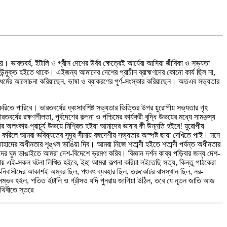
 ভারতবর্ষ, ইটালি ও গ্রীস দেশের উর্বর ক্ষেত্রেই আর্যেরা আসিয়া জীবিকা ও সভ্যতা
উন্মুক্ত হইতে থাকে। এইজন্য আমাদের দেশের প্রাচীন ব্রাহ্মণদের কোনো কার্য ছিল না,
রেষ্ঠ ধর্মের আলোচনা করিয়াছেন, ভাষা ও ব্যাকরণের পূর্ণ-সংস্কার করিয়াছেন। অতএব সভ্যতার
িতে পারিবে। ভারতবর্ষের ধ্বংসাবশিষ্ট সভ্যতার ভিত্তির উপর য়ুরোপীয় সভ্যতার গৃহ
বর্ষের রক্ষণশীলতা, পূর্বদেশের কল্পনা ও পশ্চিমের কার্যকরী বুদ্ধি উভয়ের মধ্যে সামঞ্জস্য
ার অলংকার-প্রাচুর্য উভয়ে মিশ্রিত হইয়া আমাদের ভাষার কী উন্নতি হইবে! য়ুরোপীয়
করিলে আমরা ভবিষ্যতের সুদূর সীমায় বঙ্গদেশীয় সভ্যতার অস্পষ্ট ছায়া দেখিতে পাই। মনে
াহাদের অধীনতার শৃঙ্খল ভাঙিয়া দিব। আমরা নিজে শতাব্দী হইতে শতাব্দী পর্যন্ত অধীনতার
র ঘুম ভাঙাইতে আমরা দেশ-বিদেশে ভ্রমণ করিব। বিজ্ঞান দর্শন কাব্য পড়িবার জন্য দেশ-
্ঠায় এই-সকল ঘটনা লিখিত হইবে, ইহা আমরা কল্পনা করিয়া লইতেছি সত্য, কিন্তু পাঠকেরা
পূর্ব-নিবাসীদের আকাশই অম্বর ছিল, পশুবৎ ব্যবহার ছিল, তরুকোটর বাসস্থান ছিল, নর-
ম্ভব হইল, পতিত ইটালি ও গ্রীসও যদি পুনরায় জাগিয়া উঠিল, তবে যে নূতন জাতি আজ
ৃথিবীতে স্তরে