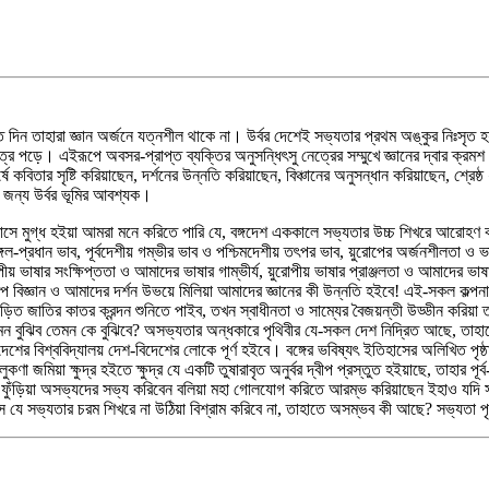
ন তাহারা জ্ঞান অর্জনে যত্নশীল থাকে না। উর্বর দেশেই সভ্যতার প্রথম অঙ্কুর নিঃসৃত হয়।
ড়ে। এইরূপে অবসর-প্রাপ্ত ব্যক্তির অনুসন্ধিৎসু নেত্রের সম্মুখে জ্ঞানের দ্বার ক্রমশ 
্ষে কবিতার সৃষ্টি করিয়াছেন, দর্শনের উন্নতি করিয়াছেন, বিঞ্চানের অনুসন্ধান করিয়াছেন, শ্
জন্য উর্বর ভূমির আবশ্যক।
াসে মুগ্ধ হইয়া আমরা মনে করিতে পারি যে, বঙ্গদেশ এককালে সভ্যতার উচ্চ শিখরে আরোহণ কর
 মঙ্গল-প্রধান ভাব, পূর্বদেশীয় গম্ভীর ভাব ও পশ্চিমদেশীয় তৎপর ভাব, য়ুরোপের অর্জনশীলতা ও ভারত
 ভাষার সংক্ষিপ্ততা ও আমাদের ভাষার গাম্ভীর্য, য়ুরোপীয় ভাষার প্রাঞ্জলতা ও আমাদের ভাষ
প বিজ্ঞান ও আমাদের দর্শন উভয়ে মিলিয়া আমাদের জ্ঞানের কী উন্নতি হইবে! এই-সকল কল্পনা 
ড়িত জাতির কাতর ক্রন্দন শুনিতে পাইব, তখন স্বাধীনতা ও সাম্যের বৈজয়ন্তী উড্ডীন করিয়া ত
ন বুঝিব তেমন কে বুঝিবে? অসভ্যতার অন্ধকারে পৃথিবীর যে-সকল দেশ নিদ্রিত আছে, তাহাদে
শের বিশ্ববিদ্যালয় দেশ-বিদেশের লোকে পূর্ণ হইবে। বঙ্গের ভবিষ্যৎ ইতিহাসের অলিখিত পৃষ
ণা জমিয়া ক্ষুদ্র হইতে ক্ষুদ্র যে একটি তুষারাবৃত অনুর্বর দ্বীপ প্রস্তুত হইয়াছে, তাহার 
ুঁড়িয়া অসভ্যদের সভ্য করিবেন বলিয়া মহা গোলযোগ করিতে আরম্ভ করিয়াছেন ইহাও যদি স
 সে যে সভ্যতার চরম শিখরে না উঠিয়া বিশ্রাম করিবে না, তাহাতে অসম্ভব কী আছে? সভ্যতা প