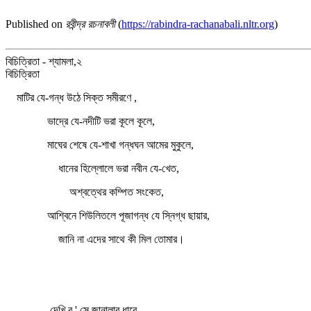
Published on
রবীন্দ্র রচনাবলী
(
https://rabindra-rachanabali.nltr.org
)
বিচিত্রিতা - শ্যামলা,২
বিচিত্রিতা
মাটির যে-গন্ধ উঠে সিক্ত সমীরণে ,
ভাদ্রে যে-নদীটি ভরা কূলে কূলে,
মাঘের শেষে যে-শাখা গন্ধঘন আমের মুকুলে,
ধানের হিল্লোলে ভরা নবীন যে-খেত,
অশ্বত্থের কম্পিত সংকেত,
আশ্বিনে শিউলিতলে পূজাগন্ধ যে স্নিগ্ধ ছায়ার,
জানি না এদের সাথে কী মিল তোমার।
দেখি ব ' সে জানালার ধারে —