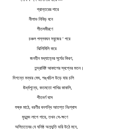
প্রান্তরের পারে
নীলাভ নিবিড় বনে
শীতসমীরণে
চঞ্চল পল্লবঘন সবুজের ‘ পরে
ঝিলিমিলি করে
জনহীন মধ্যাহ্নের সূর্যের কিরণ,
তন্দ্রাবিষ্ট আকাশের স্বপ্নের মতন।
দিগন্তে মন্থর মেঘ, শঙ্খচিল উড়ে যায় চলি
ঊর্ধ্বশূন্যে, কতমতো পাখির কাকলি,
পীতবর্ণ ঘাস
শুষ্ক মাঠে, ধরণীর বনগন্ধি আতপ্ত নিঃশ্বাস
মৃদুমন্দ লাগে গায়ে, তখন সে-ক্ষণে
অস্তিত্বের যে ঘনিষ্ঠ অনুভূতি ভরি উঠে মনে,