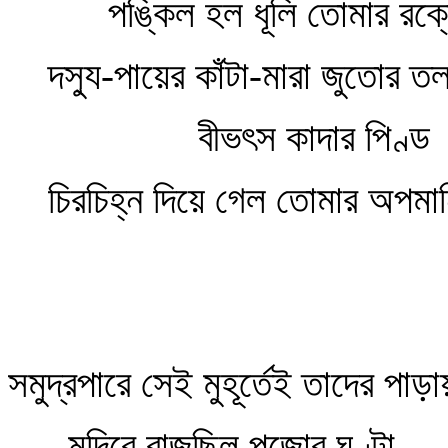
পঙ্কিল হল ধূলি তোমার রক্তে 
দস্যু-পায়ের কাঁটা-মারা জুতোর তল
বীভৎস কাদার পিণ্ড
চিরচিহ্ন দিয়ে গেল তোমার অপমা
সমুদ্রপারে সেই মুহূর্তেই তাদের পাড়
মন্দিরে বাজছিল পূজোর ঘণ্টা