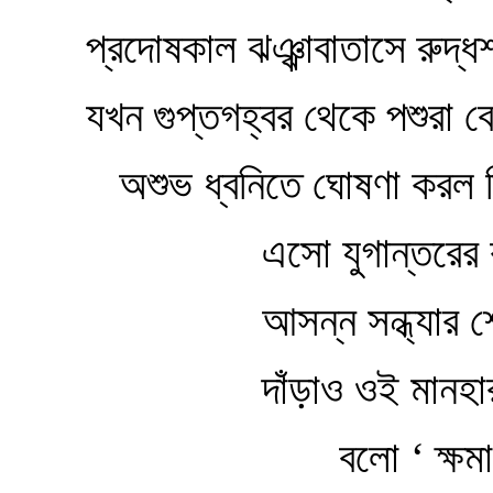
প্রদোষকাল ঝঞ্ঝাবাতাসে রুদ্ধশ্
যখন গুপ্তগহ্বর থেকে পশুরা বে
অশুভ ধ্বনিতে ঘোষণা করল দিন
এসো যুগান্তরের কব
আসন্ন সন্ধ্যার শেষ রশ
দাঁড়াও ওই মানহারা মানব
বলো ‘ ক্ষমা কর