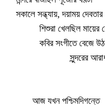
সকালে সন্ধ্যায়, দয়াময় দেবতার 
শিশুরা খেলছিল মায়ের ক
কবির সংগীতে বেজে উঠ
সুন্দরের আরাধন
আজ যখন পশ্চিমদিগন্তে