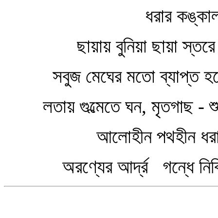
ধরার কঙ্কাল দিলে
ছায়ায় বুনিয়া ছায়া স্তরে 
সবুজ মেঘের মতো ব্যাপ্ত হলে
লতায় গুল্মেতে ঘন, মৃতগাছ - শুষ
আলোহীন পথহীন ধর
অরণ্যের আর্দ্র গন্ধে নিবি