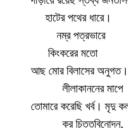
হাটের পথের ধারে।
নম্র পত্রভারে
কিংকরের মতো
আছ মোর বিলাসের অনুগত
লীলাকাননের মাপে
তোমারে করেছি খর্ব। মৃদু কল
কর চিত্তবিনোদন,