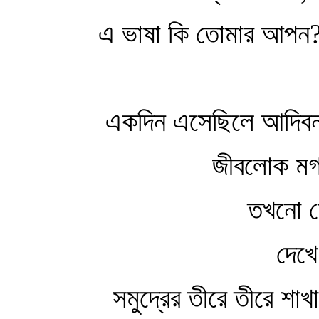
এ ভাষা কি তোমার আপন
একদিন এসেছিলে আদিবনভূ
জীবলোক মগ্ন ঘ
তখনো মেলে নি
দেখে নি আ
সমুদ্রের তীরে তীরে শাখায় 