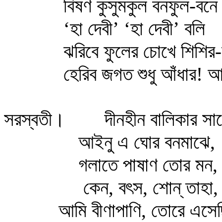
বিষণ কুসুমকুল বনফুল-বনে
‘হা দেবী’ ‘হা দেবী’ বলি গু
ঝরিবে ফুলের চোখে শিশির-
হেরিব জগত শুধু আঁধার! আ
সরস্বতী। দীনহীন বালিকার সা
আইনু এ ঘোর বনমাঝে,
গলাতে পাষাণ তোর মন,
কেন, বৎস, শোন্‌ তাহা, শো
আমি বীণাপাণি, তোরে এসেছি 