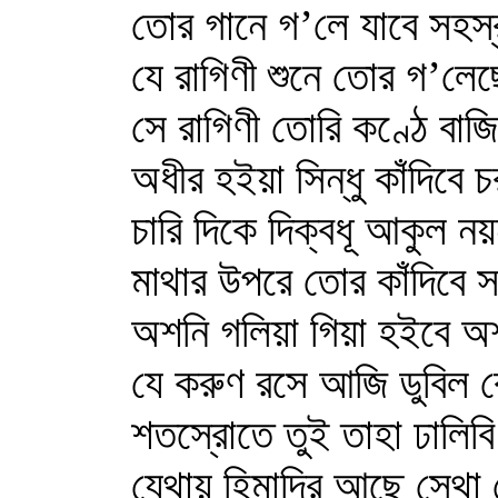
তোর গানে গ’লে যাবে সহস্র 
যে রাগিণী শুনে তোর গ’লেছে
সে রাগিণী তোরি কণ্ঠে বাজিবে
অধীর হইয়া সিন্ধু কাঁদিবে চ
চারি দিকে দিক্‌বধূ আকুল ন
মাথার উপরে তোর কাঁদিবে সহস
অশনি গলিয়া গিয়া হইবে অশ্র
যে করুণ রসে আজি ডুবিল রে 
শতস্রোতে তুই তাহা ঢালিব
যেথায় হিমাদ্রি আছে সেথা তো