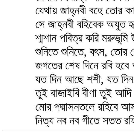
যেথায় জাহ্নবী বহে তোর কাব্
সে জাহ্নবী বহিবেক অযুত হৃদ
শ্মশান পবিত্র করি মরুভূমি উর্
শুনিতে শুনিতে, বৎস, তোর স
জগতের শেষ দিনে রবি হবে অ
যত দিন আছে শশী, যত দিন আ
তুই বাজাইবি বীণা তুই আদি 
মোর পদ্মাসনতলে রহিবে আস
নিত্য নব নব গীতে সতত রহি