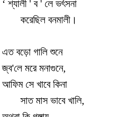
‘ শ্যালী ' ব ' লে ভর্ৎসনা
করেছিল বনমালী।
এত বড়ো গালি শুনে
জ্ব'লে মরে মনাগুনে,
আফিম সে খাবে কিনা
সাত মাস ভাবে খালি,
অথবা কি গঙ্গায়