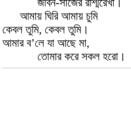
জীবন-সাঁজের রশ্মিরেখা।
আমায় ঘিরি আমায় চুমি
কেবল তুমি, কেবল তুমি।
আমার ব’লে যা আছে মা,
তোমার করে সকল হরো।