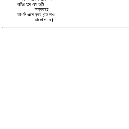
বাহির হয়ে এস তুমি
অন্ধকারে;
আপনি এসে দ্বার খুলে দাও
ডাকো তারে।