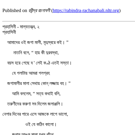
Published on
রবীন্দ্র রচনাবলী
(
https://rabindra-rachanabali.nltr.org
)
প্রহাসিনী - মাল্যতত্ত্ব, ২
প্রহাসিনী
আমাদের ওই জগা মালী, মৃদুস্বরে কই। ”
নাতনি বলে, “ হায় কী দুরবস্থা,
বয়স হয়ে গেছে ব ' লেই কণ্ঠ এতই সস্তা।
যে গলাটায় আমরা গলগ্রহ
জগামালীর মালা সেথায় কোন্‌ লজ্জায় বহ। ”
আমি বললেম, “ সত্য কথাই বলি,
তরুণীদের করুণা সব দিলেম জলাঞ্জলি।
নেশার দিনের পারে এসে আজকে লাগে ভালো,
ওই যে কঠিন কালো।
জগার আঙুল মালা যখন গাঁথে