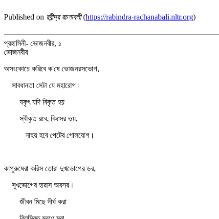
Published on
রবীন্দ্র রচনাবলী
(
https://rabindra-rachanabali.nltr.org
)
প্রহাসিনী- ভোজনবীর, ১
ভোজনবীর
অসংকোচে করিবে ক'ষে ভোজনরসভোগ,
সাবধানতা সেটা যে মহারোগ।
যকৃৎ যদি বিকৃত হয়
স্বীকৃত রবে, কিসের ভয়,
নাহয় হবে পেটের গোলযোগ।
কাপুরুষেরা করিস তোরা দুখভোগের ডর,
সুখভোগের হারাস অবসর।
জীবন মিছে দীর্ঘ করা
বিলম্বিত মরণে মরা