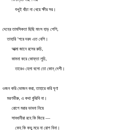
শুধুই বাঁচা না খেয়ে ক্ষীর সর।
দেহের তামসিকতা ছিছি মাংস হাড় পেশি,
তাহারি ’পরে দরদ এত বেশি।
আত্মা জানে রসের রুচি,
কামনা করে কোফ্‌তা লুচি,
তারেও হেলা বলো তো কোন্‌ দেশী।
ওজন করি ভোজন করা, তাহারে করি ঘৃণা
মরণভীরু, এ কথা বুঝিবি না।
রোগে মরার ভাবনা নিয়ে
সাবধানীরা রহে কি জিয়ে —
কেহ কি কভু মরে না রোগ বিনা।