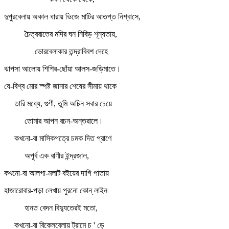
দুপুরবেলায় অকাল ধারায় ভিজে মাটির আতপ্ত নিশ্বাসে,
চৈত্ররাতের মদির ঘন নিবিড় শূন্যতায়,
ভোরবেলাকার তন্দ্রাবিবশ দেহে
ঝাপসা আলোয় শিশির-ছোঁয়া আলস-জড়িমাতে।
যে-বিশ্ব মোর স্পষ্ট জানার শেষের সীমায় থাকে
তারি মধ্যে, গুণী, তুমি অচিন সবার চেয়ে
তোমার আপন রচন-অন্তরালে।
কখনো-বা মাসিকপত্রে চমক দিত প্রাণে
অপূর্ব এক বাণীর ইন্দ্রজাল,
কখনো-বা আলগা-মলাট বইয়ের দাগি পাতায়
হাজারোবার-পড়া লেখায় পুরনো কোন্‌ লাইন
হানত বেদন বিদ্যুতেরই মতো,
কখনো-বা বিকেলবেলায় ট্রামে চ ' ড়ে