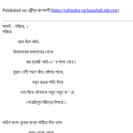
Published on
রবীন্দ্র রচনাবলী
(
https://rabindra-rachanabali.nltr.org
)
সানাই - পরিচয়, ১
পরিচয়
বয়স ছিল কাঁচা,
বিদ্যালয়ের মধ্যপথের থেকে
বার হয়েছি আই-এ ' র পালা সেরে।
মুক্ত বেণী পড়ল বাঁধা খোঁপার পাকে,
নতুন রঙের শাড়ি দিয়ে
দেহ ঘিরে যৌবনকে নতুন নতুন ক ' রে
পেয়েছিলুম বিচিত্র বিস্ময়ে।
অচিন জগৎ বুকের মধ্যে পাঠিয়ে দিত ডাক
কখন থেকে থেকে,