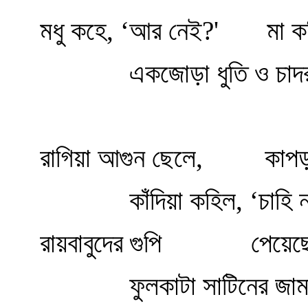
মধু কহে, ‘আর নেই?' মা কহ
একজোড়া ধুতি ও চাদর
রাগিয়া আগুন ছেলে, কাপড় ধ
কাঁদিয়া কহিল, ‘চাহি না
রায়বাবুদের গুপি পেয়েছে জ
ফুলকাটা সাটিনের জামা