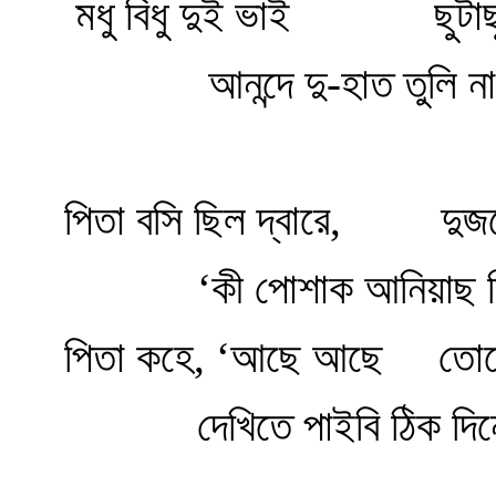
মধু বিধু দুই ভাই ছুটাছুট
আনন্দে দু-হাত তুলি না
পিতা বসি ছিল দ্বারে, দুজনে 
‘কী পোশাক আনিয়াছ কি
পিতা কহে, ‘আছে আছে তোদের
দেখিতে পাইবি ঠিক দিনে