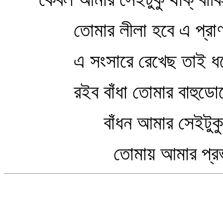
তোমার লীলা হবে এ প্রাণ
এ সংসারে রেখেছ তাই ধর
রইব বাঁধা তোমার বাহুডোর
বাঁধন আমার সেইটুকু থাক
তোমায় আমার প্রভু কর