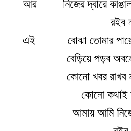
আর নিজের দ্বারে কাঙাল
রইব না
এই বোঝা তোমার পায়ে 
বেড়িয়ে পড়ব অবহে
কোনো খবর রাখব না 
কোনো কথাই কইব
আমায় আমি নিজের 
বইব না