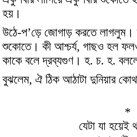
হয়।
উঠে-প’ড়ে জোগাড় করতে লাগলুম। 
শুকোতে। কী আশ্চর্য, গাছও হল ফলও
কাকে বলে দ্রব্যগুণ। হ. চ. হ. বল
বুঝলেম, ঐ ঠিক আঠাটা দুনিয়ার কো
* 
যেটা যা হয়েই