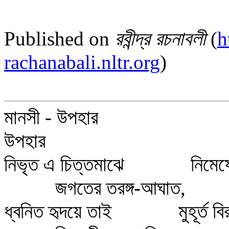
Published on
রবীন্দ্র রচনাবলী
(
h
rachanabali.nltr.org
)
মানসী - উপহার
উপহার
নিভৃত এ চিত্তমাঝে নিমেষে ন
জগতের তরঙ্গ-আঘাত,
ধ্বনিত হৃদয়ে তাই মুহূর্ত বির