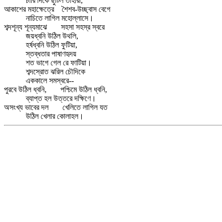
চারি দিকে ছুটিল তাহারা,
আকাশের মহাক্ষেত্রে শৈশব-উচ্ছ্বাস বেগে
নাচিতে লাগিল মহোল্লাসে।
শব্দশূন্য শূন্যমাঝে সহসা সহস্র স্বরে
জয়ধ্বনি উঠিল উথলি,
হর্ষধ্বনি উঠিল ফুটিয়া,
স্তব্ধতার পাষাণহৃদয়
শত ভাগে গেল রে ফাটিয়া।
শব্দস্রোত ঝরিল চৌদিকে
এককালে সমস্বরে--
পুরবে উঠিল ধ্বনি, পশ্চিমে উঠিল ধ্বনি,
ব্যাপ্ত হল উত্তরে দক্ষিণে।
অসংখ্য ভাবের দল খেলিতে লাগিল যত
উঠিল খেলার কোলাহল।