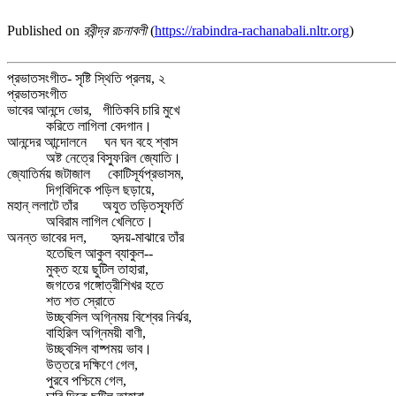
Published on
রবীন্দ্র রচনাবলী
(
https://rabindra-rachanabali.nltr.org
)
প্রভাতসংগীত- সৃষ্টি স্থিতি প্রলয়, ২
প্রভাতসংগীত
ভাবের আনন্দে ভোর, গীতিকবি চারি মুখে
করিতে লাগিলা বেদগান।
আনন্দের আন্দোলনে ঘন ঘন বহে শ্বাস
অষ্ট নেত্রে বিস্ফুরিল জ্যোতি।
জ্যোতির্ময় জটাজাল কোটিসূর্যপ্রভাসম,
দিগ‌্‌বিদিকে পড়িল ছড়ায়ে,
মহান্‌ ললাটে তাঁর অযুত তড়িতস্ফূর্তি
অবিরাম লাগিল খেলিতে।
অনন্ত ভাবের দল, হৃদয়-মাঝারে তাঁর
হতেছিল আকুল ব্যাকুল--
মুক্ত হয়ে ছুটিল তাহারা,
জগতের গঙ্গোত্রীশিখর হতে
শত শত স্রোতে
উচ্ছ্বসিল অগ্নিময় বিশ্বের নির্ঝর,
বাহিরিল অগ্নিময়ী বাণী,
উচ্ছ্বসিল বাষ্পময় ভাব।
উত্তরে দক্ষিণে গেল,
পুরবে পশ্চিমে গেল,