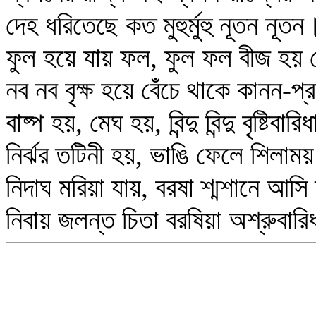
দেহ ধরিতেছে কত মুহুর্মুহু নূতন নূতন
ফুল হয়ে যায় ফল, ফুল ফল বীজ হয় 
নব নব বৃক্ষ হয়ে বেঁচে থাকে কানন-প
বাষ্প হয়, মেঘ হয়, বিন্দু বিন্দু বৃষ্টিবারিধ
নির্ঝর তটিনী হয়, ভাঙি ফেলে শিলাম
নিদাঘ মরিয়া যায়, বরষা শ্মশানে আসি
নিবায় জলন্ত চিতা বরষিয়া অশ্রুবার