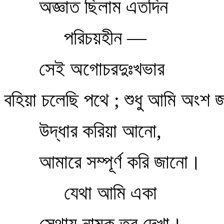
অজ্ঞাত ছিলাম এতদিন
পরিচয়হীন —
সেই অগোচরদুঃখভার
বহিয়া চলেছি পথে ; শুধু আমি অংশ
উদ্ধার করিয়া আনো,
আমারে সম্পূর্ণ করি জানো।
যেথা আমি একা
সেথায় নামুক তব দেখা।