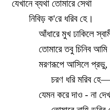
যেখানে ব্যথা তোমারে সেথা
নিবিড় ক'রে ধরিব হে।
আঁধারে মুখ ঢাকিলে স্বাম
তোমারে তবু চিনিব আমি 
মরণরূপে আসিলে প্রভু,
চরণ ধরি মরিব হে
যেমন করে দাও - না দেখ
তোমারে নাহি ডরিব হ