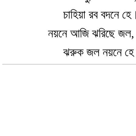
চাহিয়া রব বদনে হে
নয়নে আজি ঝরিছে জল,
ঝরুক জল নয়নে হে