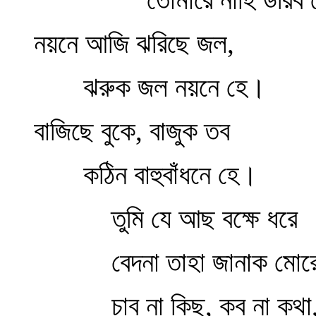
নয়নে আজি ঝরিছে জল,
ঝরুক জল নয়নে হে।
বাজিছে বুকে, বাজুক তব
কঠিন বাহুবাঁধনে হে।
তুমি যে আছ বক্ষে ধরে
বেদনা তাহা জানাক মোরে
চাব না কিছু, কব না কথা