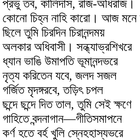
প্রভু তব, কালিদাস, রাজ-অধিরাজ।
কোনো চিহ্ন নাহি কারো। আজ মনে
ছিলে তুমি চিরদিন চিরানন্দময়
অলকার অধিবাসী। সন্ধ্যাভ্রশিখরে
ধ্যান ভাঙি উমাপতি ভূমানন্দভরে
নৃত্য করিতেন যবে, জলদ সজল
গর্জিত মৃদঙ্গরবে, তড়িৎ চপল
ছন্দে ছন্দে দিত তাল, তুমি সেই ক্ষণে
গাহিতে বন্দনাগান—গীতিসমাপনে
কর্ণ হতে বর্হ খুলি স্নেহহাস্যভরে