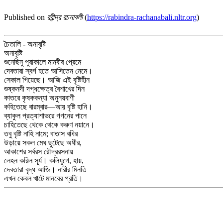
Published on
রবীন্দ্র রচনাবলী
(
https://rabindra-rachanabali.nltr.org
)
চৈতালি - অনাবৃষ্টি
অনাবৃষ্টি
শুনেছিনু পুরাকালে মানবীর প্রেমে
দেবতারা স্বর্গ হতে আসিতেন নেমে।
সেকাল গিয়েছে। আজি এই বৃষ্টিহীন
শুষ্কনদী দগ্ধক্ষেত্র বৈশাখের দিন
কাতরে কৃষককন্যা অনুনয়বাণী
কহিতেছে বারম্বার—আয় বৃষ্টি হানি।
ব্যাকুল প্রত্যাশাভরে গগনের পানে
চাহিতেছে থেকে থেকে করুণ নয়ানে।
তবু বৃষ্টি নাহি নামে; বাতাস বধির
উড়ায়ে সকল মেঘ ছুটেছে অধীর,
আকাশের সর্বরস রৌদ্ররসনায়
লেহন করিল সূর্য। কলিযুগে, হায়,
দেবতারা বৃদ্ধ আজি। নারীর মিনতি
এখন কেবল খাটে মানবের প্রতি।