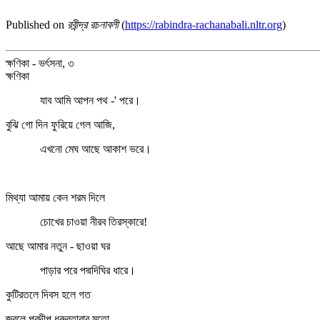
Published on
রবীন্দ্র রচনাবলী
(
https://rabindra-rachanabali.nltr.org
)
ক্ষণিকা - ভর্ৎসনা, ৩
ক্ষণিকা
যাব আমি আপন পথ -' পরে।
বুঝি গো দিন ফুরিয়ে গেল আজি,
এখনো মেঘ আছে আকাশ ভরে।
মিথ্যা আমায় কেন শরম দিলে
চোখের চাওয়া নীরব তিরস্কারে!
আছে আমার নতুন - ছাওয়া ঘর
পাড়ার পরে পদ্মদিঘির ধারে।
কুটিরতলে দিবস হলে গত
জ্বলে প্রদীপ ধ্রুবতারার মতো,