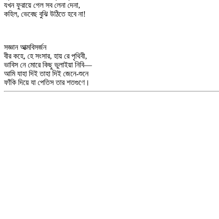
যখন ফুরায়ে গেল সব লেনা দেনা,
কহিল, ভেবেছ বুঝি উঠিতে হবে না!
সজ্ঞান আত্মবিসর্জন
বীর কহে, হে সংসার, হায় রে পৃথিবী,
ভাবিস নে মোরে কিছু ভুলাইয়া নিবি—
আমি যাহা দিই তাহা দিই জেনে-শুনে
ফাঁকি দিয়ে যা পেতিস তার শতগুণে।