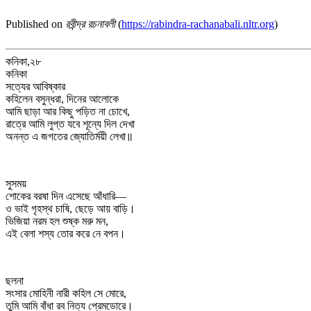
Published on
রবীন্দ্র রচনাবলী
(
https://rabindra-rachanabali.nltr.org
)
কনিকা,২৮
কনিকা
সত্যের আবিষ্কার
কহিলেন বসুন্ধরা, দিনের আলোকে
আমি ছাড়া আর কিছু পড়িত না চোখে,
রাত্রে আমি লুপ্ত যবে শূন্যে দিল দেখা
অনন্ত এ জগতের জ্যোতির্ময়ী লেখা॥
সুসময়
শোকের বরষা দিন এসেছে আঁধারি—
ও ভাই গৃহস্থ চাষি, ছেড়ে আয় বাড়ি।
ভিজিয়া নরম হল শুষ্ক মরু মন,
এই বেলা শস্য তোর করে নে বপন।
ছলনা
সংসার মোহিনী নারী কহিল সে মোরে,
তুমি আমি বাঁধা রব নিত্য প্রেমডোরে।