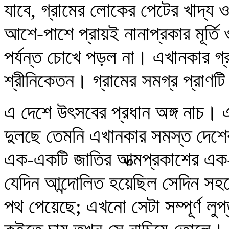
যাবে, গ্রামের লোকের পেটের খাদ্য ও
আশে-পাশে প্রায়ই নানাপ্রকার মূর্তি ও 
পর্যন্ত চোখে পড়ল না। এখানকার গ্র
শ্রীনিকেতন। গ্রামের সমগ্র প্রাণটি
এ দেশে উৎসবের প্রধান অঙ্গ নাচ। 
দুলছে তেমনি এখানকার সমস্ত দেশের
এক-একটি জাতির আত্মপ্রকাশের এক
যেদিন আন্দোলিত হয়েছিল সেদিন সহ
পথ পেয়েছে; এখনো সেটা সম্পূর্ণ লু