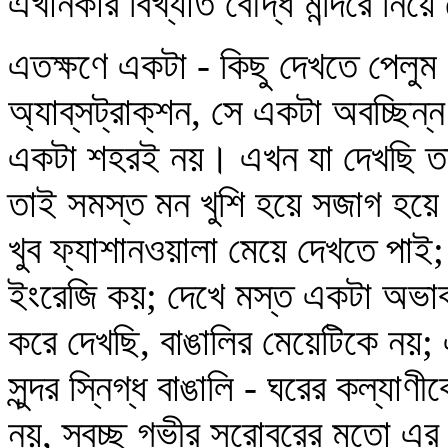
এখানকার বিখ্যাত বৌদ্ধ মন্দিরে নিয়
এতক্ষণে একটা - কিছু দেখতে পেলুম
অ্যাব্‌সট্রাক্‌শন, সে একটা অবচ্ছিন
একটা শহরই নয়। এখন যা দেখছি ত
তাই সমস্ত মন খুশি হয়ে সজাগ হয়ে
খুব ফ্যাশানওয়ালা মেয়ে দেখতে পাই; তার
ইংরেজি কয়; দেখে মস্ত একটা অভাব
করে দেখছি, বাঙালির মেয়েটিকে নয়;
সুন্দর স্নিগ্ধ বাঙালি - ঘরের কল্য
নয়, স্বচ্ছ গভীর সরোবরের মতো এর ম