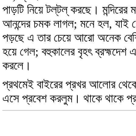
পাড়টি নিয়ে টল্‌টল্‌ করছে। মন্দিরে
আনন্দের চমক লাগল; মনে হল, যাই হ
পড়ছে এ তার চেয়ে আরো অনেক বেশি
হয়ে গেল; বহুকালের বৃহৎ ব্রহ্মদেশ 
করলে।
প্রথমেই বাইরের প্রখর আলোর থেকে
এসে প্রবেশ করলুম। থাকে থাকে প্