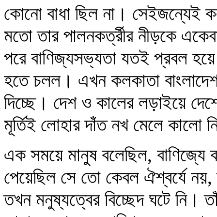
কোনো বাধা ছিল না। সেইজন্যেই 
মতো তার পালনকর্ত্রীর নীড়কে একেবা
পরে বাণিজ্যসভ্যতা যতই প্রবল হয়
হতে চলল। এখন কলকাতা বাংলাদেশকে
দিচ্ছে। দেশ ও কালের লড়াইয়ে দেশ
মূর্তিই লোহার দাঁত নখ মেলে কালো 
এক সময়ে মানুষ বলেছিল, বাণিজ্যে বসত
পেয়েছিল সে তো কেবল ঐশ্বর্যে নয়, তা
তখন মনুষ্যত্বের বিচ্ছেদ ঘটে নি। তাঁ