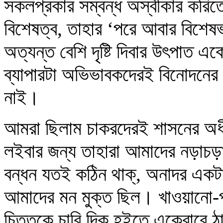
সকলপ্রকার সম্বন্ধ অস্বীকার করি
বিশেষত্ব, তাহার ‘পরে আবার বিশেষ
অত্যন্ত বেশি দৃষ্টি দিবার উৎপাত
ব্যাপারটা অভিভাবকদেরই বিনোদনের
নাই।
আমরা ছিলাম চাকরদেরই শাসনের অধী
লইবার জন্য তাহারা আমাদের নড়াচড়া
বন্ধন যতই কঠিন থাক্‌, অনাদর একট
আমাদের মন মুক্ত ছিল। খাওয়ানো-
চিত্তকে চারি দিক হইতে একেবারে ঠ