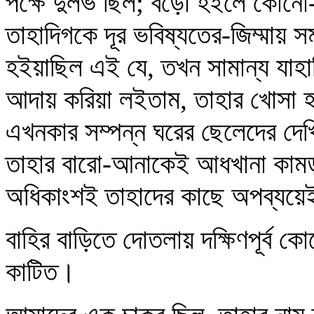
পক্ষে দুর্লভ ছিল; বড়ো হইলে কো
তাহাদিগকে দূর ভবিষ্যতের-জিম্মায় 
হইয়াছিল এই যে, তখন সামান্য যাহাক
আদায় করিয়া লইতাম, তাহার খোসা হই
এখনকার সম্পন্ন ঘরের ছেলেদের দেখ
তাহার বারো-আনাকেই আধখানা কামড় 
অধিকাংশই তাহাদের কাছে অপব্যয়েই
বাহির বাড়িতে দোতলায় দক্ষিণপূর্ব 
কাটিত।