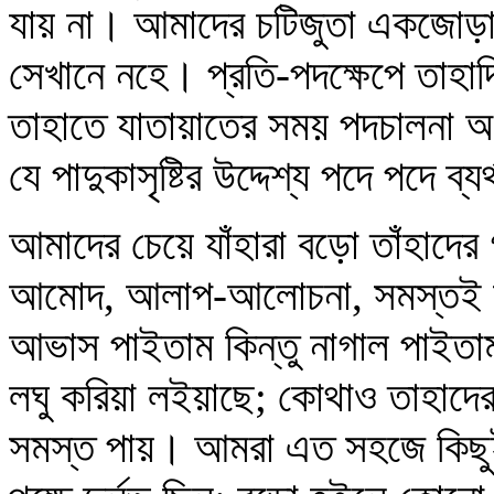
যায় না। আমাদের চটিজুতা একজোড়া থ
সেখানে নহে। প্রতি-পদক্ষেপে তাহ
তাহাতে যাতায়াতের সময় পদচালনা অপ
যে পাদুকাসৃষ্টির উদ্দেশ্য পদে পদে ব্
আমাদের চেয়ে যাঁহারা বড়ো তাঁহাদের
আমোদ, আলাপ-আলোচনা, সমস্তই আম
আভাস পাইতাম কিন্তু নাগাল পাইতা
লঘু করিয়া লইয়াছে; কোথাও তাহাদের
সমস্ত পায়। আমরা এত সহজে কিছুই