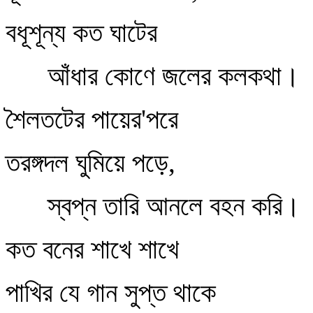
বধূশূন্য কত ঘাটের
আঁধার কোণে জলের কলকথা।
শৈলতটের পায়ের'পরে
তরঙ্গদল ঘুমিয়ে পড়ে,
স্বপ্ন তারি আনলে বহন করি।
কত বনের শাখে শাখে
পাখির যে গান সুপ্ত থাকে