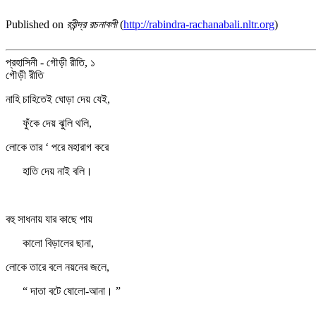
Published on
রবীন্দ্র রচনাবলী
(
http://rabindra-rachanabali.nltr.org
)
প্রহাসিনী - গৌড়ী রীতি, ১
গৌড়ী রীতি
নাহি চাহিতেই ঘোড়া দেয় যেই,
ফুঁকে দেয় ঝুলি থলি,
লোকে তার ‘ পরে মহারাগ করে
হাতি দেয় নাই বলি।
বহু সাধনায় যার কাছে পায়
কালো বিড়ালের ছানা,
লোকে তারে বলে নয়নের জলে,
“ দাতা বটে ষোলো-আনা। ”