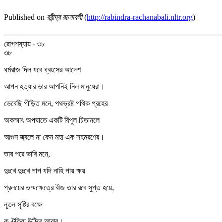
Published on
রবীন্দ্র রচনাবলী
(
http://rabindra-rachanabali.nltr.org
)
রোগশয্যায় - ৩৮
৩৮
ধর্মরাজ দিল যবে ধ্বংসের আদেশ
আপন হত্যার ভার আপনিই নিল মানুষেরা।
ভেবেছি পীড়িত মনে, পথভ্রষ্ট পথিক গ্রহের
অকস্মাৎ অপঘাতে একটি বিপুল চিতানলে
আগুন জ্বলে না কেন মহা এক সহমরণের।
তার পরে ভাবি মনে,
দুঃখে দুঃখে পাপ যদি নাহি পায় ক্ষয়
প্রলয়ের ভস্মক্ষেত্রে বীজ তার রবে সুপ্ত হয়ে,
নূতন সৃষ্টির বক্ষে
কণ্টকিয়া উঠিবে আবার।