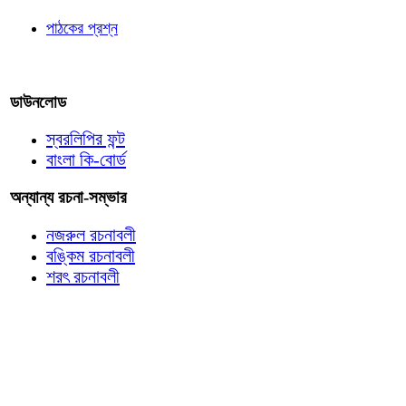
পাঠকের প্রশ্ন
আমাদের লিখুন
ডাউনলোড
স্বরলিপির ফন্ট
বাংলা কি-বোর্ড
অন্যান্য রচনা-সম্ভার
নজরুল রচনাবলী
বঙ্কিম রচনাবলী
শরৎ রচনাবলী