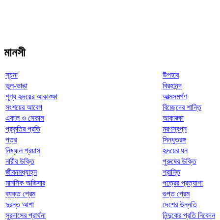
মানসী
সূচনা
উপহার
ভুল-ভাঙা
বিরহানন্দ
শূণ্য হৃদয়ের আকাঙ্ক্ষা
আত্মসমর্পণ
সংশয়ের আবেগ
বিচ্ছেদের শান্তি
একাল ও সেকাল
আকাঙ্ক্ষা
প্রকৃতির প্রতি
মরণস্বপ্ন
পত্র
সিন্ধুতরঙ্গ
নিষ্ফল প্রয়াস
হৃদয়ের ধন
নারীর উক্তি
পুরুষের উক্তি
জীবনমধ্যাহ্ন
শ্রান্তি
মানসিক অভিসার
পত্রের প্রত্যাশা
ব্যক্ত প্রেম
গুপ্ত প্রেম
দুরন্ত আশা
দেশের উন্নতি
সুরদাসের প্রার্থনা
নিন্দুকের প্রতি নিবেদন