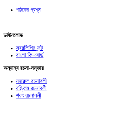
পাঠকের প্রশ্ন
আমাদের লিখুন
ডাউনলোড
স্বরলিপির ফন্ট
বাংলা কি-বোর্ড
অন্যান্য রচনা-সম্ভার
নজরুল রচনাবলী
বঙ্কিম রচনাবলী
শরৎ রচনাবলী