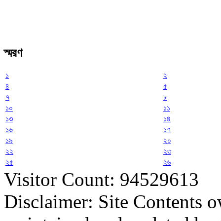
স্মরণ
১
২
৪
৫
৭
৮
১০
১১
১৩
১৪
১৬
১৭
১৯
২০
২২
২৩
২৫
২৬
Visitor Count: 94529613
Disclaimer: Site Contents 